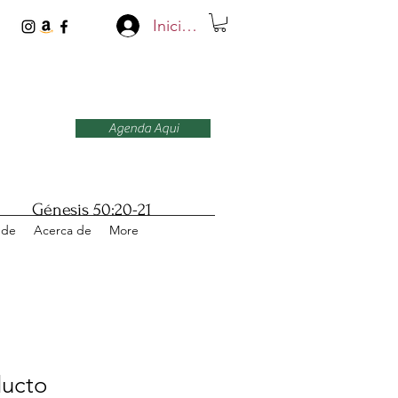
Iniciar sesión
Agenda Aqui
Génesis 50:20-21
 de
Acerca de
More
ducto