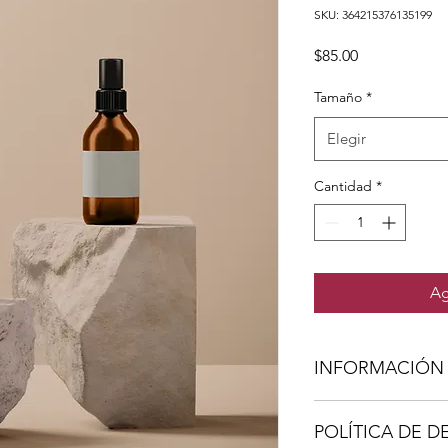
SKU: 364215376135199
Precio
$85.00
Tamaño
*
Elegir
Cantidad
*
Ag
INFORMACIÓN
Soy un detalle de pr
POLÍTICA DE D
para agregar más in