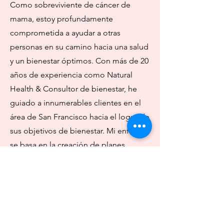
Como sobreviviente de cáncer de
mama, estoy profundamente
comprometida a ayudar a otras
personas en su camino hacia una salud
y un bienestar óptimos. Con más de 20
años de experiencia como Natural
Health & Consultor de bienestar, he
guiado a innumerables clientes en el
área de San Francisco hacia el logro de
sus objetivos de bienestar. Mi enfoque
se basa en la creación de planes
personalizados adaptados a sus
necesidades únicas, brindándole las
herramientas y recursos necesarios
para prosperar. Al identificar y abordar
los desafíos centrales de su mente,