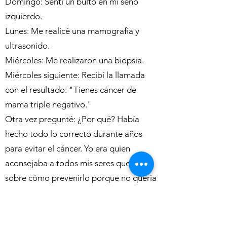
Domingo: Sentí un bulto en mi seno
izquierdo.
Lunes: Me realicé una mamografía y
ultrasonido.
Miércoles: Me realizaron una biopsia.
Miércoles siguiente: Recibí la llamada
con el resultado: "Tienes cáncer de
mama triple negativo."
Otra vez pregunté: ¿Por qué? Había
hecho todo lo correcto durante años
para evitar el cáncer. Yo era quien
aconsejaba a todos mis seres queridos
sobre cómo prevenirlo porque no quería
perder a ninguno más.
Pero déjame decirte esto: Sí, lo hice,
pero fallé en mi salud emocional. No